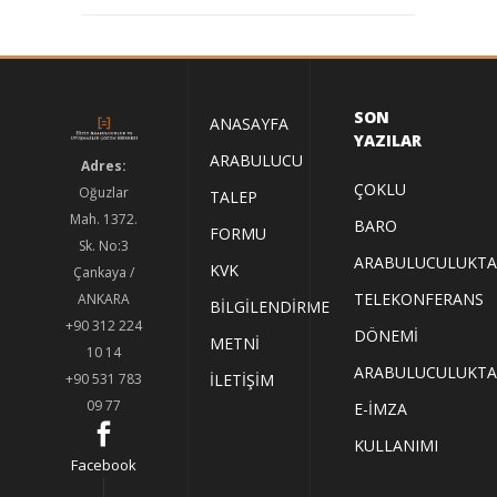
SON
ANASAYFA
YAZILAR
ARABULUCU
Adres:
ÇOKLU
Oğuzlar
TALEP
Mah. 1372.
BARO
FORMU
Sk. No:3
ARABULUCULUKTA
KVK
Çankaya /
TELEKONFERANS
ANKARA
BILGILENDIRME
+90 312 224
DÖNEMI
METNI
10 14
ARABULUCULUKTA
İLETIŞIM
+90 531 783
09 77
E-İMZA
KULLANIMI
Facebook